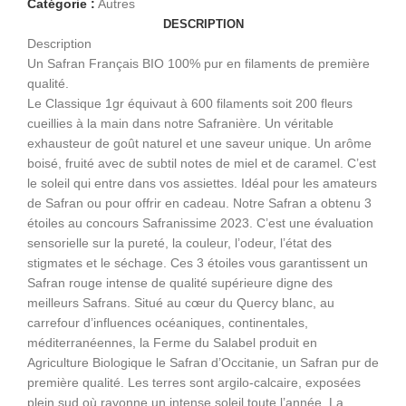
Catégorie :
Autres
DESCRIPTION
Description
Un Safran Français BIO 100% pur en filaments de première
qualité.
Le Classique 1gr équivaut à 600 filaments soit 200 fleurs
cueillies à la main dans notre Safranière. Un véritable
exhausteur de goût naturel et une saveur unique. Un arôme
boisé, fruité avec de subtil notes de miel et de caramel. C’est
le soleil qui entre dans vos assiettes. Idéal pour les amateurs
de Safran ou pour offrir en cadeau. Notre Safran a obtenu 3
étoiles au concours Safranissime 2023. C’est une évaluation
sensorielle sur la pureté, la couleur, l’odeur, l’état des
stigmates et le séchage. Ces 3 étoiles vous garantissent un
Safran rouge intense de qualité supérieure digne des
meilleurs Safrans. Situé au cœur du Quercy blanc, au
carrefour d’influences océaniques, continentales,
méditerranéennes, la Ferme du Salabel produit en
Agriculture Biologique le Safran d’Occitanie, un Safran pur de
première qualité. Les terres sont argilo-calcaire, exposées
plein sud où rayonne un intense soleil toute l’année. La