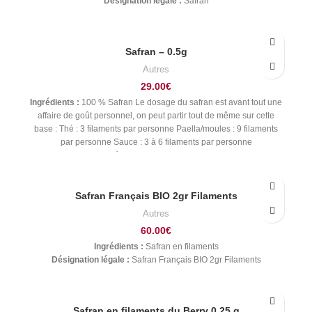
Désignation légale :
Safran
Safran – 0.5g
Autres
29.00
€
Ingrédients :
100 % Safran Le dosage du safran est avant tout une
affaire de goût personnel, on peut partir tout de même sur cette
base : Thé : 3 filaments par personne Paella/moules : 9 filaments
par personne Sauce : 3 à 6 filaments par personne
Confitures/gelées : 60 filaments par kg de fruits/jus
Désignation légale :
Safran Crocus Satinus
Safran Français BIO 2gr Filaments
Autres
60.00
€
Ingrédients :
Safran en filaments
Désignation légale :
Safran Français BIO 2gr Filaments
Safran en filaments du Berry 0,25 g