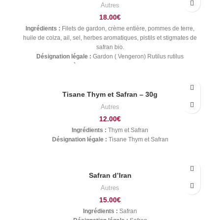
Autres
18.00
€
Ingrédients :
Filets de gardon, crème entière, pommes de terre,
huile de colza, ail, sel, herbes aromatiques, pistils et stigmates de
safran bio.
Désignation légale :
Gardon ( Vengeron) Rutilus rutilus
Espèce du poisson (latin) :
Gardon
Tisane Thym et Safran – 30g
Autres
12.00
€
Ingrédients :
Thym et Safran
Désignation légale :
Tisane Thym et Safran
Safran d’Iran
Autres
15.00
€
Ingrédients :
Safran