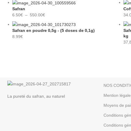
Safran
Cof
6.50
€
–
550.00
€
34.
Safran en poudre 0,5g - (5 doses de 0,1g)
Saf
kg
8.99
€
37,
NOS CONDIT
Mention légale
La pureté du safran, au naturel
Moyens de pa
Conditions gén
Conditions gé