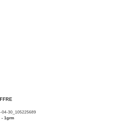
OFFRE
n - 1grm