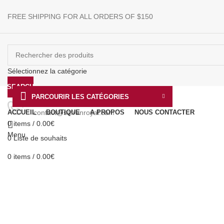
FREE SHIPPING FOR ALL ORDERS OF $150
Sélectionnez la catégorie
SEARCH
PARCOURIR LES CATÉGORIES
Assistance 24h/7
ACCUEIL
contact@safranroyal.com
BOUTIQUE
A PROPOS
NOUS CONTACTER
0
items
/
0.00
€
Menu
0
Liste de souhaits
0
items
/
0.00
€