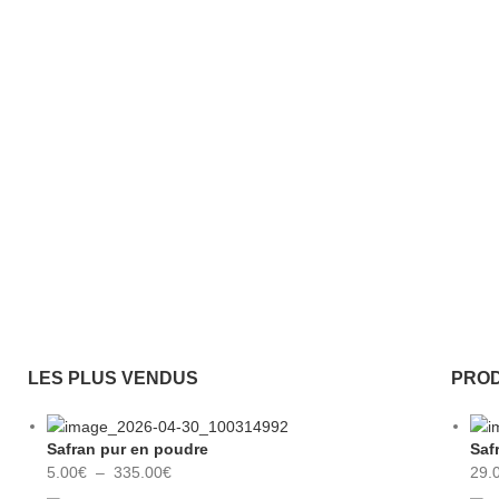
LES PLUS VENDUS
PROD
Safran pur en poudre
Saf
5.00
€
–
335.00
€
29.