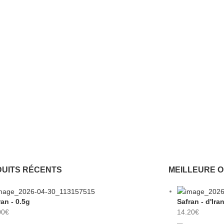
UITS RÉCENTS
MEILLEURE 
ran - 0.5g
Safran - d'Ira
00
€
14.20
€