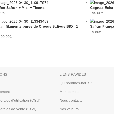
fret Safran + Miel + Tisane
Cognac Ecla
00
€
195.00
€
ran filaments pures de Crocus Sativus BIO - 1
Safran França
19.80
€
800.00
€
IONS
LIENS RAPIDES
Qui sommes-nous ?
iement
Mon compte
érales d’utilisation (CGU)
Nous contacter
nérales de vente (CGV)
Nos valeurs