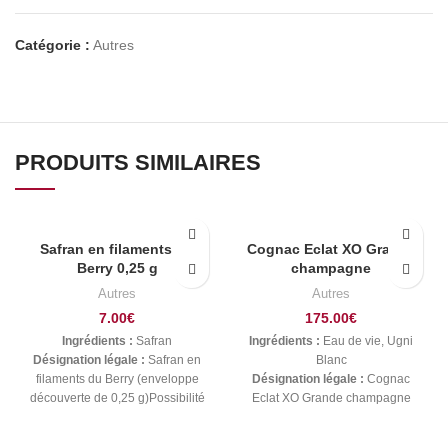
Catégorie :
Autres
PRODUITS SIMILAIRES
Safran en filaments du
Cognac Eclat XO Grande
Berry 0,25 g
champagne
Autres
Autres
7.00
€
175.00
€
Ingrédients :
Safran
Ingrédients :
Eau de vie, Ugni
Désignation légale :
Safran en
Blanc
filaments du Berry (enveloppe
Désignation légale :
Cognac
découverte de 0,25 g)Possibilité
Eclat XO Grande champagne
de cuisiner pour environ 45
personnes