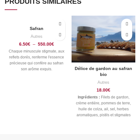
PRODUITS SIMILAIRES
Safran
Autres
6.50
€
–
550.00
€
Chaque minuscule stigmate, aux
reflets dorés, renferme l'essence
précieuse qui confère au safran
Délice de gardon au safran
son arôme exquis.
bio
Autres
18.00
€
Ingrédients :
Filets de gardon,
crème entière, pommes de terre,
huile de colza, ail, sel, herbes
aromatiques, pistils et stigmates
de safran bio.
Désignation légale :
Gardon (
Vengeron) Rutilus rutilus
Espèce du poisson (latin)