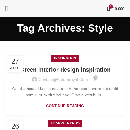
0
/
0.00
€
Tag Archives: Style
INSPIRATION
27
AOÛT
Green interior design inspiration
0
Contact@safranroyal.com
A sed a risusat luctus esta anibh rhoncus hendrerit blandit
nam rutrum sitmiad hac. Cras a vestibulu...
CONTINUE READING
DESIGN TRENDS
26