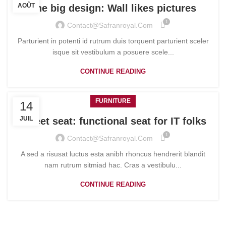
AOÛT
The big design: Wall likes pictures
1
Contact@safranroyal.com
Parturient in potenti id rutrum duis torquent parturient sceler
isque sit vestibulum a posuere scele...
CONTINUE READING
FURNITURE
14
JUIL
Sweet seat: functional seat for IT folks
1
Contact@safranroyal.com
A sed a risusat luctus esta anibh rhoncus hendrerit blandit
nam rutrum sitmiad hac. Cras a vestibulu...
CONTINUE READING