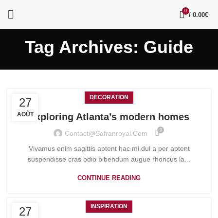
0
/
0.00
€
Tag Archives: Guide
DECORATION
27
AOÛT
Exploring Atlanta’s modern homes
0
Contact@safranroyal.com
Vivamus enim sagittis aptent hac mi dui a per aptent
suspendisse cras odio bibendum augue rhoncus la...
CONTINUE READING
INSPIRATION
27